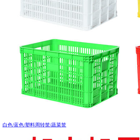
白色/蓝色/塑料周转筐/蔬菜筐