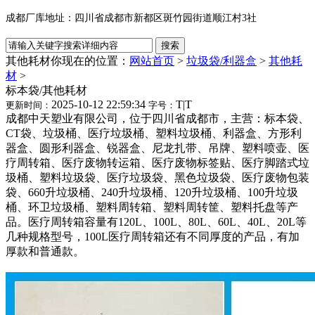
成都厂库地址：四川省成都市新都区斑竹园街道顺江村3社
其他耗材
你现在的位置：
网站首页
>
垃圾袋/利器盒
>
其他耗
材
>
标本袋/其他耗材
2025-10-12 22:59:34
T
|
T
更新时间：
字号：
成都中天塑业有限公司，位于四川省成都市，主营：标本袋、
CT袋、垃圾桶、医疗垃圾桶、塑料垃圾桶、利器盒、方形利
器盒、圆形利器盒、锐器盒、尼龙扎带、吊牌、塑料喷壶、医
疗周转箱、医疗废物转运箱、医疗废物标签贴、医疗脚踏式垃
圾桶、塑料垃圾袋、医疗垃圾袋、黑色垃圾袋、医疗废物包装
袋、660升垃圾桶、240升垃圾桶、120升垃圾桶、100升垃圾
桶、环卫垃圾桶、塑料周转箱、塑料周转筐、塑料托盘等产
品。医疗周转箱容量有120L、100L、80L、60L、40L、20L等
几种规格型号，100L医疗周转箱还有不同厚度的产品，有加
厚款和普通款。